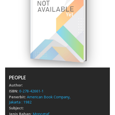
PEOPLE
Author:
ISBN:
0-278-42661-1
Penerbit:
American Book Company,
Jakarta :
1982
Subject:
Jenis Bahan:
Monograf