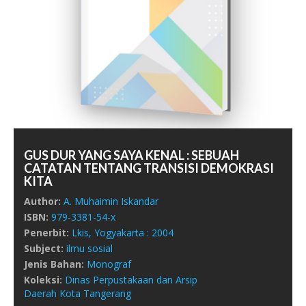
GUS DUR YANG SAYA KENAL : SEBUAH
CATATAN TENTANG TRANSISI DEMOKRASI
KITA
Author:
A. Muhaimin Iskandar
ISBN:
979-3381-54-x
Penerbit:
Lkis,
Yogyakarta :
2004
Subject:
ilmu sosial
Jenis Bahan:
Monograf
Koleksi:
Dinas Perpustakaan dan Arsip
Daerah Kota Tangerang