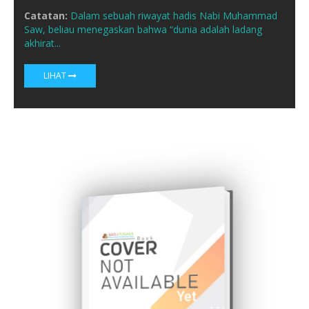
Catatan:
Dalam sebuah riwayat hadis Nabi Muhammad
Saw, beliau menegaskan bahwa “dunia adalah ladang
akhirat...
LIHAT