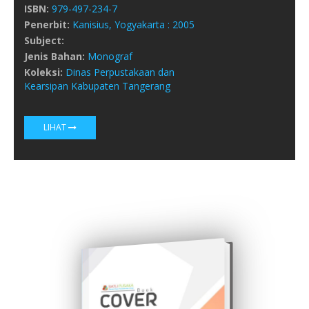
ISBN:
979-497-234-7
Penerbit:
Kanisius,
Yogyakarta :
2005
Subject:
Jenis Bahan:
Monograf
Koleksi:
Dinas Perpustakaan dan
Kearsipan Kabupaten Tangerang
LIHAT