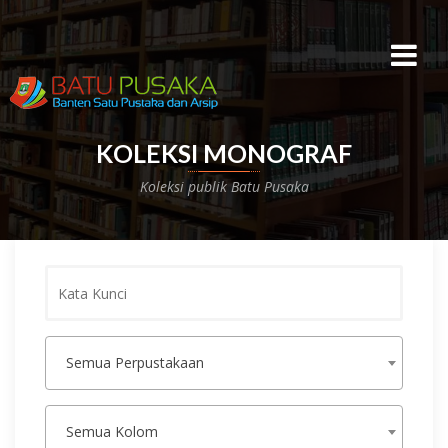
KOLEKSI
MONOGRAF
Koleksi publik
Batu Pusaka
Kata
Kunci
Semua Perpustakaan
Semua Kolom