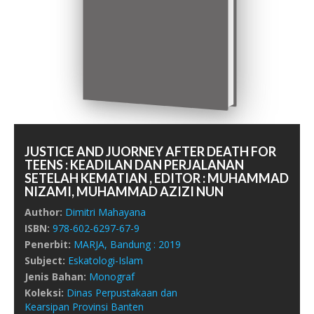
JUSTICE AND JUORNEY AFTER DEATH FOR
TEENS : KEADILAN DAN PERJALANAN
SETELAH KEMATIAN , EDITOR : MUHAMMAD
NIZAMI, MUHAMMAD AZIZI NUN
Author:
Dimitri Mahayana
ISBN:
978-602-6297-67-9
Penerbit:
MARJA,
Bandung :
2019
Subject:
Eskatologi-Islam
Jenis Bahan:
Monograf
Koleksi:
Dinas Perpustakaan dan
Kearsipan Provinsi Banten