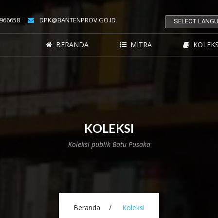
|
1966658
DPK@BANTENPROV.GO.ID
SELECT LANG
BERANDA
MITRA
KOLEKS
KOLEKSI
Koleksi publik
Batu Pusaka
Beranda
Koleksi